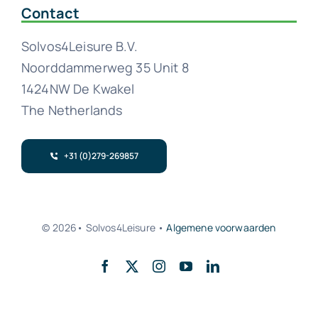
Contact
Solvos4Leisure B.V.
Noorddammerweg 35 Unit 8
1424NW De Kwakel
The Netherlands
+31 (0)279-269857
© 2026• Solvos4Leisure •
Algemene voorwaarden
Back to top