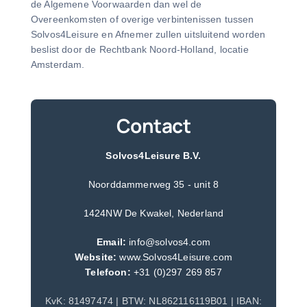
de Algemene Voorwaarden dan wel de
Overeenkomsten of overige verbintenissen tussen
Solvos4Leisure en Afnemer zullen uitsluitend worden
beslist door de Rechtbank Noord-Holland, locatie
Amsterdam.
Contact
Solvos4Leisure B.V.
Noorddammerweg 35 - unit 8
1424NW De Kwakel, Nederland
Email:
info@solvos4.com
Website:
www.Solvos4Leisure.com
Telefoon:
+31 (0)297 269 857
KvK: 81497474 | BTW: NL862116119B01 | IBAN: