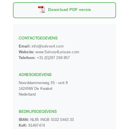
Download PDF versie
ROI Calculator
CONTACTGEGEVENS
Email:
info@solvos4.com
Website:
www.Solvos4Leisure.com
Telefoon:
+31 (0)297 269 857
ADRESGEGEVENS
Noorddammerweg 35 - unit 8
1424NW De Kwakel
Nederland
BEDRIJFSGEGEVENS
IBAN:
NL85 INGB 0102 0443 33
KvK:
81497474